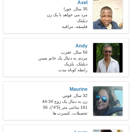
Axel
35 سال, جوزا
مرد می خواهد با یک زن
دیلبئک
ملاقات کند 23-31
فلسفه، مراقبه
Andy
56 سال, عقرب
مردی به دنبال یک خانم مسن
46-53
دیلبئک، بلژیک
رابطه کوتاه مدت
Maurine
32 سال, قوس
زن به دنبال یک زوج 34-44
161 سانتی متر (5'4")، 56
کیلوگرم (123 پوند)
تحصیلات، کنسرت ها