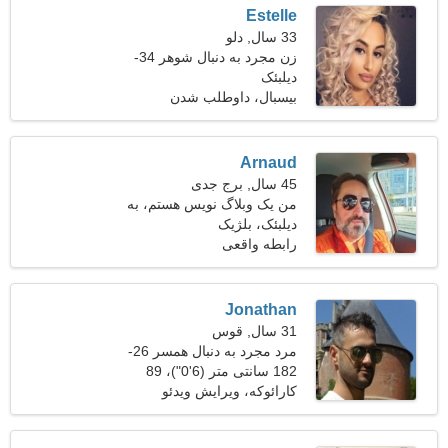
Estelle
33 سال, دلو
زن مجرد به دنبال شوهر 34-
45
دیلبئک
بیسبال، داوطلب شدن
Arnaud
45 سال, برج جدی
من یک وبلاگ نویس هستم، به
دیلبئک، بلژیک
یک زن جذاب نیاز دارم
رابطه واقعی
Jonathan
31 سال, قوس
مرد مجرد به دنبال همسر 26-
31
182 سانتی متر (6'0")، 89
کیلوگرم (196 پوند)
کارائوکه، ویرایش ویدئو