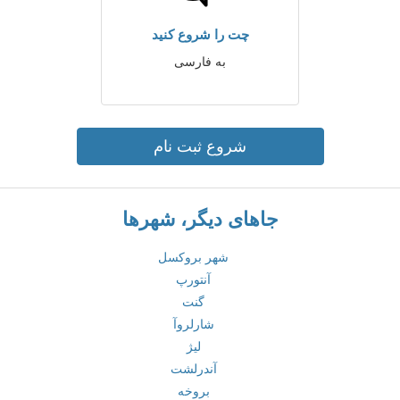
چت را شروع کنید
به فارسی
شروع ثبت نام
جاهای دیگر، شهرها
شهر بروکسل
آنتورپ
گنت
شارلروآ
لیژ
آندرلشت
بروخه