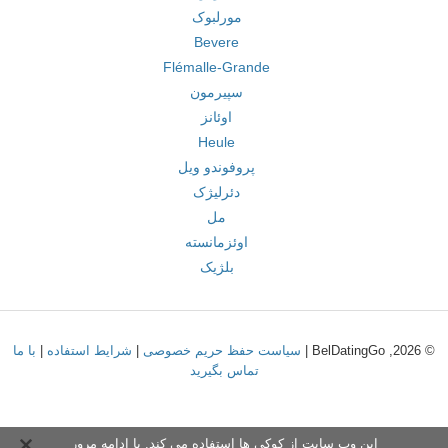
مورلبوک
Bevere
Flémalle-Grande
سپیرمون
اوئانز
Heule
پروفوندو ویل
دئرلیژک
مل
اوئزمانسته
بلژیک
© 2026, BelDatingGo |
سیاست حفظ حریم خصوصی
|
شرایط استفاده
|
با ما
تماس بگیرید
این وب سایت از کوکی ها استفاده می کند. با ادامه مرور