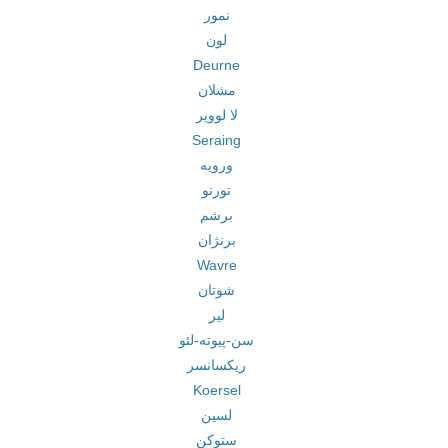
نمور
لون
Deurne
مشلان
لا لوویر
Seraing
ورویه
تورنو
برشم
برنژان
Wavre
شوتان
لیر
سن-پیوته-لئو
ریکسانسر
Koersel
لسین
ستوکن