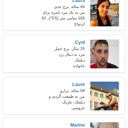
Laura
44 ساله, برج جدی
من به یک مرد بامزه برای
تفریح نیاز دارم
165 سانتی متر (5'5")، 62
ازدواج
کیلوگرم (136 پوند)
Cyril
25 سال, برج حمل
مرد به دنبال زن
دیلبئک
خانواده
Laure
58 ساله, ترازو
من به طبیعت گردی و
دیلبئک، بلژیک
روانشناسی علاقه دارم
عروسی
Marine