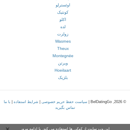
اوئسترلو
کونتیک
اکلو
لده
زولزت
Wasmes
Theux
Montegnée
ویرتن
Hoeilaart
بلژیک
© 2026, BelDatingGo |
سیاست حفظ حریم خصوصی
|
شرایط استفاده
|
با ما
تماس بگیرید
این وب سایت از کوکی ها استفاده می کند. با ادامه مرور