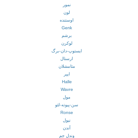
نمور
لون
اوستنده
Genk
برشم
لوکرن
ایستوپ-دان-برگ
ارستال
مئامشلان
ایپر
Halle
Wavre
مول
سن-پیوته-لئو
Ronse
نیول
آندن
وندل جم