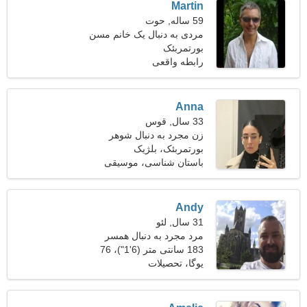
Martin
59 ساله, حوت
مردی به دنبال یک خانم مسن
بورتمربئک
رابطه واقعی
Anna
33 سال, قوس
زن مجرد به دنبال شوهر
بورتمربئک، بلژیک
باستان شناسی، موسیقی
Andy
31 سال, لئو
مرد مجرد به دنبال همسر
183 سانتی متر (6'1")، 76
کیلوگرم (167 پوند)
یوگا، تحصیلات