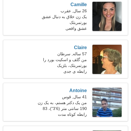
Camille
26 سال, عقرب
یک زن خلاق به دنبال عشق
بورتمربئک
واقعی است
عشق واقعی
Claire
57 ساله, سرطان
من گلف و اسکیت بورد را
ترجیح می دهم
بورتمربئک، بلژیک
رابطه ی جدی
Antoine
41 سال, قوس
من یک دکتر هستم، به یک زن
پرشور نیاز دارم
190 سانتی متر (6'3")، 83
کیلوگرم (182 پوند)
رابطه کوتاه مدت