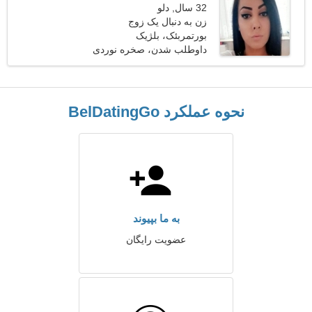
32 سال, دلو
زن به دنبال یک زوج
بورتمربئک، بلژیک
داوطلب شدن، صخره نوردی
نحوه عملکرد BelDatingGo
به ما بپیوند
عضویت رایگان