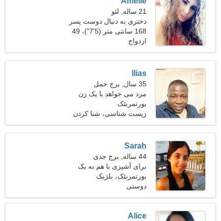
Amelie
21 ساله, لئو
دختری به دنبال دوست پسر
24-31
168 سانتی متر (5'7")، 49
ازدواج
کیلوگرم (108 پوند)
Ilias
35 سال, برج حمل
مرد می خواهد با یک زن
بورتمربئک
ملاقات کند 28-30
زیست شناسی، شنا كردن
Sarah
44 ساله, برج جدی
برای آشپزی با هم به یک
بورتمربئک، بلژیک
دوست الهام بخش نیاز دارم
دوستی
Alice