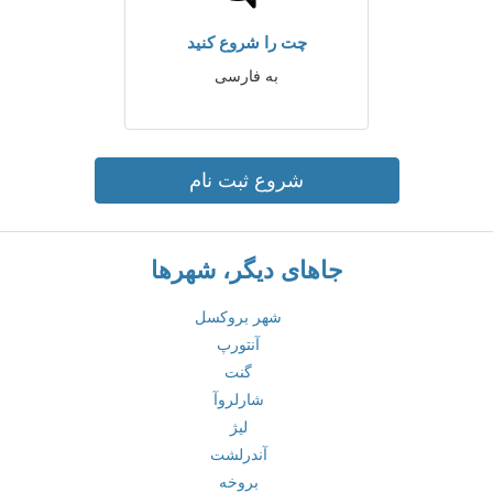
چت را شروع کنید
به فارسی
شروع ثبت نام
جاهای دیگر، شهرها
شهر بروکسل
آنتورپ
گنت
شارلروآ
لیژ
آندرلشت
بروخه