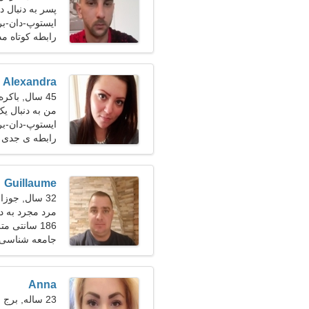
پسر به دنبال
ایستوپ-دان-بر
رابطه کوتاه م
Alexandra
45 سال, باکره
من به دنبال 
ایستوپ-دان-ب
رابطه ی جدی
Guillaume
32 سال, جوزا
مرد مجرد به د
186 سانتی متر (6'2")، 84 کیلوگرم (185 پوند)
جامعه شناسی،
Anna
23 ساله, برج جدی