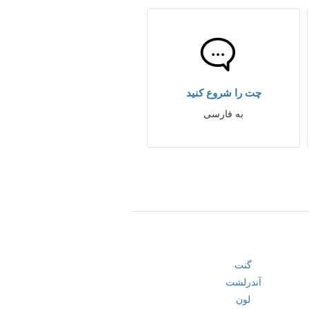
چت را شروع کنید
به فارسی
گنت
آندرلشت
لون