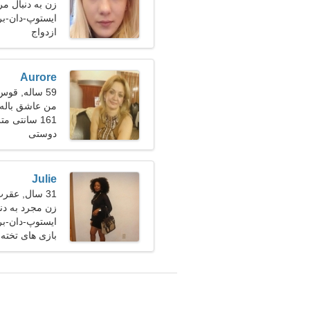
زن به دنبال مرد 27-
ایستوپ-دان-بر
ازدواج
Aurore
59 ساله, قوس
من عاشق باله
161 سانتی متر (5'4")، 62 کیلوگرم (136 پوند)
دوستی
Julie
31 سال, عقرب
زن مجرد به دن
ایستوپ-دان-بر
بازی های تخته