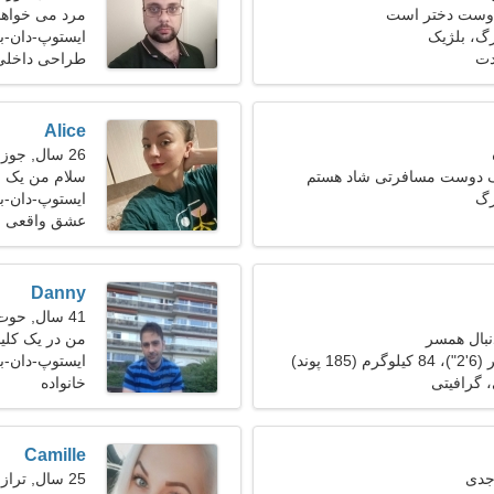
 دوست دختر است
مرد می خواهد 
گ، بلژیک
ایستوپ-دان-ب
دت
طراحی داخلی
Alice
26 سال, جوزا
یک دوست مسافرتی شاد هستم
سلام من یک 
رگ
ایستوپ-دان-ب
عشق واقعی
Danny
41 سال, حوت
نبال همسر
من در یک کلین
کنم
ایستوپ-دان-ب
 گرافیتی
خانواده
Camille
25 سال, ترازو