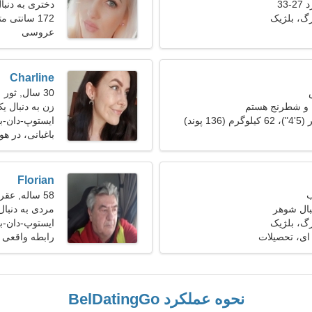
33
دختری به دنبال 
گ، بلژیک
172 سانتی متر (5'8")، 55 کیلوگرم (121 پوند)
عروسی
Charline
30 سال, ثور
 و شطرنج هستم
زن به دنبال یک ز
ایستوپ-دان-ب
باغبانی، در ه
Florian
58 ساله, عقرب
بال شوهر
مردی به دنبال ی
گ، بلژیک
ایستوپ-دان-ب
 ای، تحصیلات
رابطه واقعی
نحوه عملکرد BelDatingGo