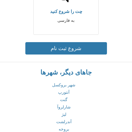
چت را شروع کنید
به فارسی
شروع ثبت نام
جاهای دیگر، شهرها
شهر بروکسل
آنتورپ
گنت
شارلروآ
لیژ
آندرلشت
بروخه