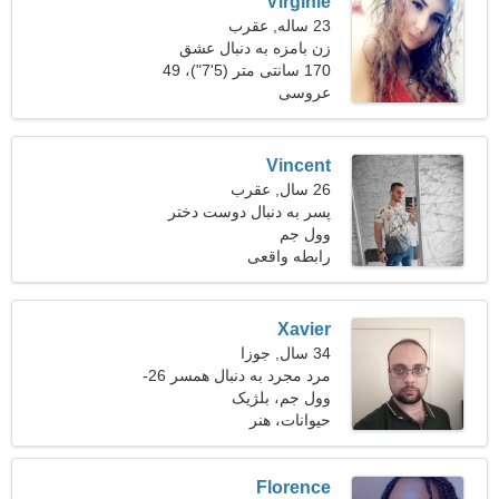
Virginie
23 ساله, عقرب
زن بامزه به دنبال عشق
واقعی
170 سانتی متر (5'7")، 49
عروسی
کیلوگرم (108 پوند)
Vincent
26 سال, عقرب
پسر به دنبال دوست دختر
است 25-29
وول جم
رابطه واقعی
Xavier
34 سال, جوزا
مرد مجرد به دنبال همسر 26-
29
وول جم، بلژیک
حیوانات، هنر
Florence