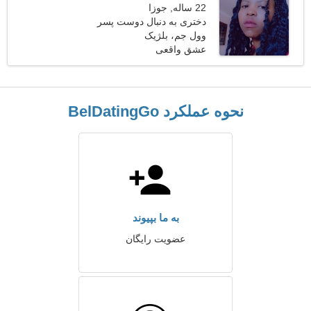
22 ساله, جوزا
دختری به دنبال دوست پسر
وول جم، بلژیک
عشق واقعی
نحوه عملکرد BelDatingGo
به ما بپیوند
عضویت رایگان