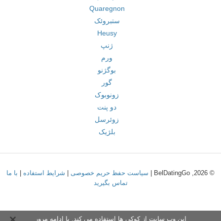
Quaregnon
ستبروئک
Heusy
ژنپ
ورم
بوگژنو
گور
زونوبوک
دو پنت
زوئرسل
بلژیک
© 2026, BelDatingGo |
سیاست حفظ حریم خصوصی
|
شرایط استفاده
|
با ما
تماس بگیرید
این وب سایت از کوکی ها استفاده می کند. با ادامه مرور