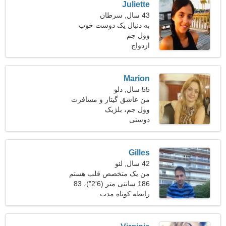
Juliette
43 سال, سرطان
به دنبال یک دوست خوب
وول جم
برای یک سفر مشترک هستم
ازدواج
Marion
55 سال, دلو
من عاشق گیتار و مسافرت
هستم
وول جم، بلژیک
دوستی
Gilles
42 سال, لئو
من یک متخصص قلب هستم
186 سانتی متر (6'2")، 83
و به دنبال یک زن اغوا کننده
هستم
کیلوگرم (182 پوند)
رابطه کوتاه مدت