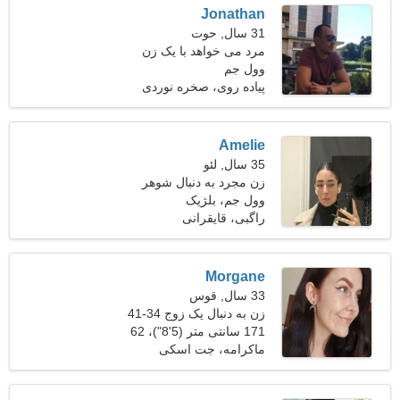
Jonathan
31 سال, حوت
مرد می خواهد با یک زن
وول جم
ملاقات کند 26-30
پیاده روی، صخره نوردی
Amelie
35 سال, لئو
زن مجرد به دنبال شوهر
وول جم، بلژیک
راگبی، قایقرانی
Morgane
33 سال, قوس
زن به دنبال یک زوج 34-41
171 سانتی متر (5'8")، 62
کیلوگرم (136 پوند)
ماکرامه، جت اسکی