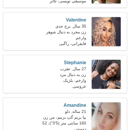
کیلوگرم (189 پوند)
موسیقی نویسی، تئاتر
Valentine
35 سال, برج جدی
زن مجرد به دنبال شوهر
وارخم
قایقرانی، راگبی
Stephanie
27 سال, عقرب
زن به دنبال مرد
وارخم، بلژیک
عروسی
Amandine
21 ساله, دلو
بیا بریم گپ بزنیم، من زن
حساسی هستم
160 سانتی متر (5'3")، 52
دوستی
کیلوگرم (114 پوند)