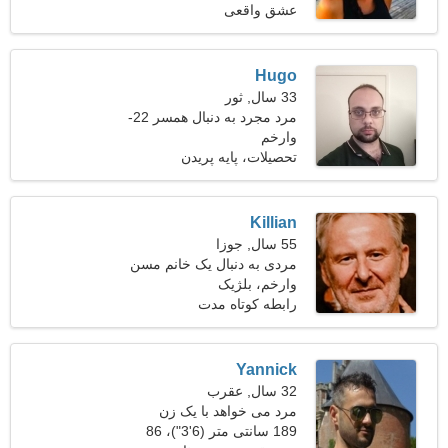
عشق واقعی
Hugo
33 سال, ثور
مرد مجرد به دنبال همسر 22-
28
وارخم
تحصیلات، پایه پریدن
Killian
55 سال, جوزا
مردی به دنبال یک خانم مسن
48-51
وارخم، بلژیک
رابطه کوتاه مدت
Yannick
32 سال, عقرب
مرد می خواهد با یک زن
ملاقات کند 25-31
189 سانتی متر (6'3")، 86