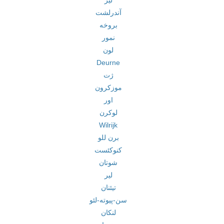
لیژ
آندرلشت
بروخه
نمور
لون
Deurne
ژت
موزکرون
اور
لوکرن
Wilrijk
برن للو
کنوکئست
شوتان
لیر
تیئنان
سن-پیوته-لئو
لنکان