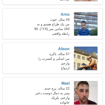
Arno
43 سال, حوت
من یک طراح هستم و به
183 سانتی متر (6'1")، 90
دنبال یک زن صمیمی هستم
کیلوگرم (198 پوند)
رابطه واقعی
Alison
57 ساله, باکره
من اسکی و کنسرت را
وارخم
ترجیح می دهم
ازدواج
Mael
22 ساله, برج جدی
پسر به دنبال دوست دختر
است
وارخم، بلژیک
خانواده