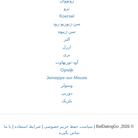
زونووان
ترو
Koersel
سن-ژنوزیو-رود
سن-ژییوه
التر
ارزل
بری
آود-تورنهاوت
Opwijk
Jemeppe-sur-Meuse
وسولر
دوربی
بلژیک
© 2026, BelDatingGo |
سیاست حفظ حریم خصوصی
|
شرایط استفاده
|
با ما
تماس بگیرید