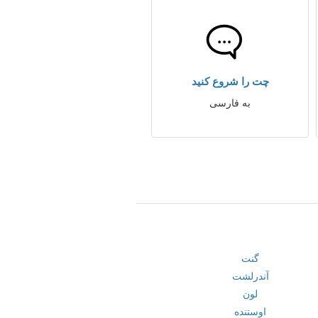
چت را شروع کنید
به فارسی
گنت
آندرلشت
لون
اوستنده