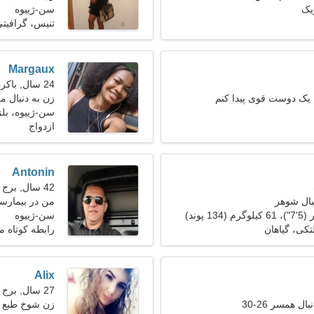
یک
سن-ژییوه
تنیس، گرافیت
Margaux
24 سال, باکره
یک دوست قوی پیدا کنم
زن به دنبال مرد 25
سن-ژییوه، بل
ازدواج
Antonin
42 سال, برج حمل
بال شوهر
من در بیمارس
نیاز دارم
سن-ژییوه
کی، گیاهان
رابطه کوتاه 
Alix
27 سال, برج جدی
ل همسر 26-30
زن شوخ طبع ب