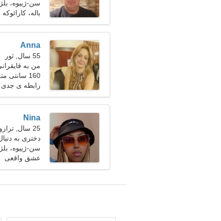
سن-ژییوه، بلژ
باله، کارائوکه
Anna
55 سال, ثور
من به قایقرانی
160 سانتی متر (5'3")، 62 کیلوگرم (136 پوند)
رابطه ی جدی
Nina
25 سال, ترازو
دختری به دنبال 
سن-ژییوه، بلژ
عشق واقعی