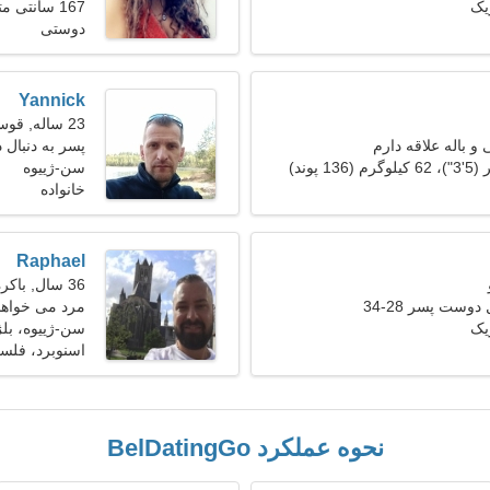
یک
167 سانتی متر (5'6")، 50 کیلوگرم (110 پوند)
دوستی
Yannick
23 ساله, قوس
 و باله علاقه دارم
پسر به دنبال
سن-ژییوه
خانواده
Raphael
36 سال, باکره
دوست پسر 28-34
مرد می خواهد با
یک
سن-ژییوه، بل
اسنوبرد، فلس
نحوه عملکرد BelDatingGo