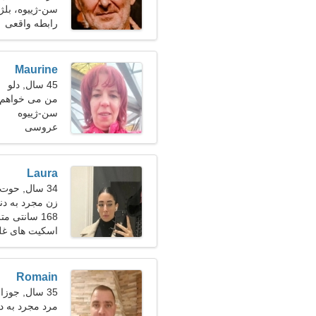
سن-ژییوه، بلژ
رابطه واقعی
Maurine
45 سال, دلو
من می خواهم 
سن-ژییوه
عروسی
Laura
34 سال, حوت
زن مجرد به دن
168 سانتی متر (5'7")، 61 کیلوگرم (134 پوند)
اسکیت های غلت
Romain
35 سال, جوزا
مرد مجرد به دنبا