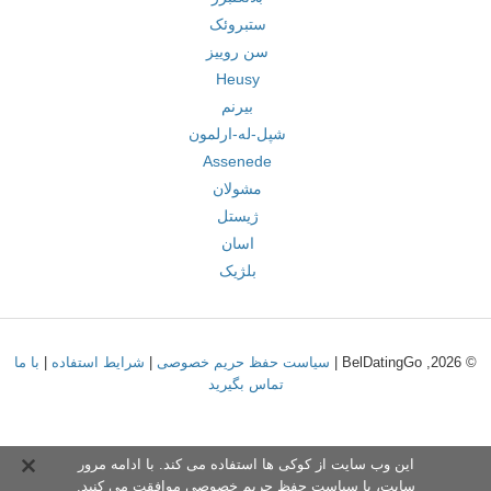
ستبروئک
سن روییز
Heusy
بیرنم
شپل-له-ارلمون
Assenede
مشولان
ژیستل
اسان
بلژیک
© 2026, BelDatingGo |
سیاست حفظ حریم خصوصی
|
شرایط استفاده
|
با ما
تماس بگیرید
این وب سایت از کوکی ها استفاده می کند. با ادامه مرور
سایت،
با سیاست حفظ حریم خصوص
ی موافقت می کنید.