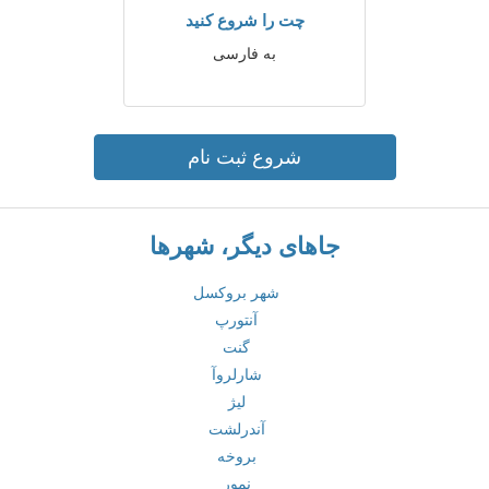
چت را شروع کنید
به فارسی
شروع ثبت نام
جاهای دیگر، شهرها
شهر بروکسل
آنتورپ
گنت
شارلروآ
لیژ
آندرلشت
بروخه
نمور