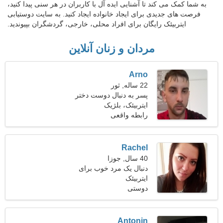
به شما کمک می کند تا آشنایی ایده آل با کاربران در هر سنی پیدا کنید،
فرصت های جدیدی برای ایجاد خانواده ایجاد کنید. به سایت دوستیابی
ایتربیئک رایگان برای افراد محلی، خارجی، گردشگران بپیوندید.
مردان و زنان آنلاین
Arno
22 ساله, ثور
پسر به دنبال دوست دختر
است 24-31
ایتربیئک، بلژیک
رابطه واقعی
Rachel
40 سال, جوزا
دنبال یک مرد خوب برای
ایتربیئک
کمپینگ هستم
دوستی
Antonin