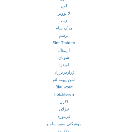
لون
لا لوویر
ژت
مرک سام
برشم
Sint-Truiden
ارستال
شوتان
اودنرد
ژراردزبرژان
سن-پیوته-لئو
Blauwput
Helchteren
اکرن
نیژلان
فرموره
مونتیگنی سور سامبر
بلانکنبرژ