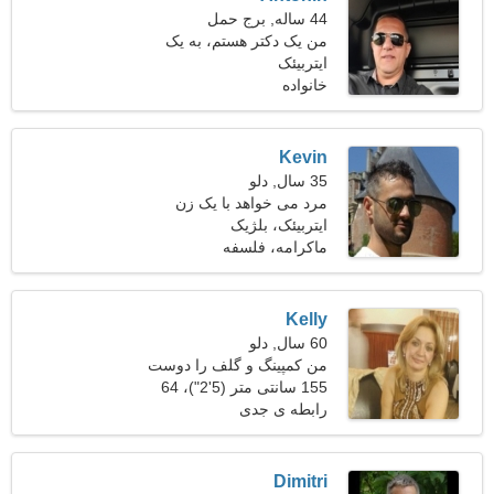
44 ساله, برج حمل
من یک دکتر هستم، به یک
ایتربیئک
خانم حساس نیاز دارم
خانواده
Kevin
35 سال, دلو
مرد می خواهد با یک زن
ملاقات کند 27-33
ایتربیئک، بلژیک
ماکرامه، فلسفه
Kelly
60 سال, دلو
من کمپینگ و گلف را دوست
دارم
155 سانتی متر (5'2")، 64
کیلوگرم (141 پوند)
رابطه ی جدی
Dimitri