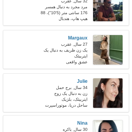
32 سال, عقرب
مرد مجرد به دنبال همسر
176 سانتی متر (5'10")، 88
کیلوگرم (194 پوند)
هیپ هاپ، هندبال
Margaux
27 سال, عقرب
یک زن ظریف به دنبال یک
ایتربیئک
رابطه جدی است
عشق واقعی
Julie
34 سال, برج حمل
زن به دنبال یک زوج
ایتربیئک، بلژیک
ساحل دریا، موتوراسپرت
Nina
30 سال, باکره