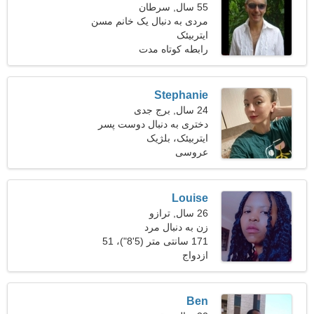
55 سال, سرطان
مردی به دنبال یک خانم مسن
ایتربیئک
رابطه کوتاه مدت
Stephanie
24 سال, برج جدی
دختری به دنبال دوست پسر
30-36
ایتربیئک، بلژیک
عروسی
Louise
26 سال, ترازو
زن به دنبال مرد
171 سانتی متر (5'8")، 51
ازدواج
کیلوگرم (112 پوند)
Ben