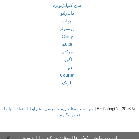
سن-کتولیژنوئوه
داندرلئو
نرپلت
روتسولر
Ciney
Zulte
مرکتم
اگوزه
دو آن
Couillet
بلژیک
© 2026, BelDatingGo |
سیاست حفظ حریم خصوصی
|
شرایط استفاده
|
با ما
تماس بگیرید
این وب سایت از کوکی ها استفاده می کند. با ادامه مرور