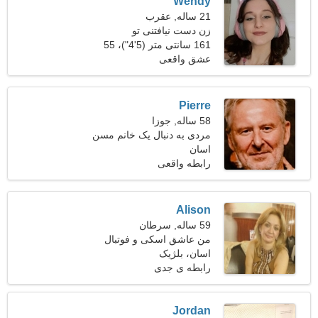
Wendy
21 ساله, عقرب
زن دست نیافتنی تو
161 سانتی متر (5'4")، 55
کیلوگرم (121 پوند)
عشق واقعی
Pierre
58 ساله, جوزا
مردی به دنبال یک خانم مسن
51-53
اسان
رابطه واقعی
Alison
59 ساله, سرطان
من عاشق اسکی و فوتبال
هستم
اسان، بلژیک
رابطه ی جدی
Jordan