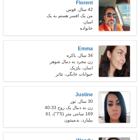
Florent
42 سال, قوس
من یک افسر هستم به یک
اسان
خانم شیک پوش نیاز دارم
خانواده
Emma
34 سال, باکره
زن مجرد به دنبال شوهر
اسان، بلژیک
حیوانات خانگی، تئاتر
Justine
30 سال, ثور
زن به دنبال یک زوج 33-40
169 سانتی متر (5'7")، 61
کیلوگرم (134 پوند)
بیلیارد، بدمینتون