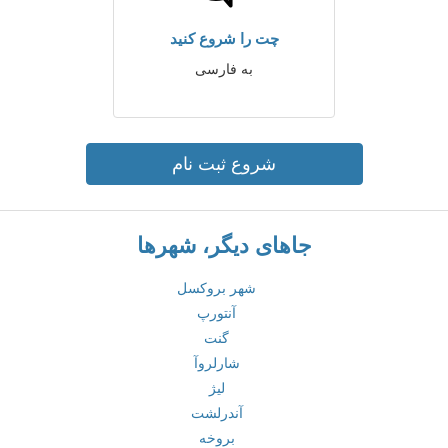
چت را شروع کنید
به فارسی
شروع ثبت نام
جاهای دیگر، شهرها
شهر بروکسل
آنتورپ
گنت
شارلروآ
لیژ
آندرلشت
بروخه