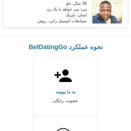
36 سال, دلو
مرد می خواهد با یک زن
ملاقات کند 26-33
اسان، بلژیک
مسابقات اتومبیل رانی، روش
نحوه عملکرد BelDatingGo
به ما بپیوند
عضویت رایگان