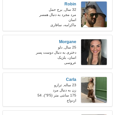
Robin
32 سال, برج حمل
مرد مجرد به دنبال همسر
اسان
ماکرامه، سافاری
Morgane
25 سال, دلو
دختری به دنبال دوست پسر
اسان، بلژیک
عروسی
Carla
23 ساله, ترازو
زن به دنبال مرد
175 سانتی متر (5'9")، 54
ازدواج
کیلوگرم (119 پوند)