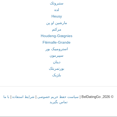
ستبروئک
لده
Heusy
مارشین او پن
مرکتم
Houdeng-Gœgnies
Flémalle-Grande
استرومبیک بور
سپیرمون
دینان
بورتمربئک
بلژیک
© 2026, BelDatingGo |
سیاست حفظ حریم خصوصی
|
شرایط استفاده
|
با ما
تماس بگیرید