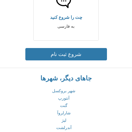
چت را شروع کنید
به فارسی
شروع ثبت نام
جاهای دیگر، شهرها
شهر بروکسل
آنتورپ
گنت
شارلروآ
لیژ
آندرلشت