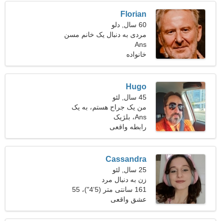
Florian
60 سال, دلو
مردی به دنبال یک خانم مسن
Ans
51-56
خانواده
Hugo
45 سال, لئو
من یک جراح هستم، به یک
Ans، بلژیک
زن خوب نیاز دارم
رابطه واقعی
Cassandra
25 سال, لئو
زن به دنبال مرد
161 سانتی متر (5'4")، 55
کیلوگرم (121 پوند)
عشق واقعی