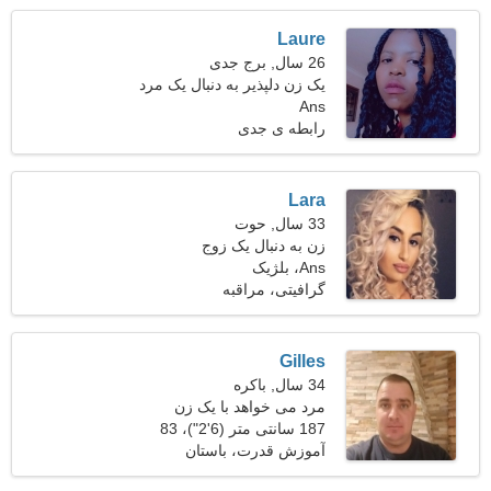
Laure
26 سال, برج جدی
یک زن دلپذیر به دنبال یک مرد
Ans
رابطه ی جدی
Lara
33 سال, حوت
زن به دنبال یک زوج
Ans، بلژیک
گرافیتی، مراقبه
Gilles
34 سال, باکره
مرد می خواهد با یک زن
ملاقات کند
187 سانتی متر (6'2")، 83
کیلوگرم (182 پوند)
آموزش قدرت، باستان
شناسی