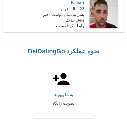
Killian
23 ساله, قوس
پسر به دنبال دوست دختر
Ans، بلژیک
است
رابطه کوتاه مدت
نحوه عملکرد BelDatingGo
به ما بپیوند
عضویت رایگان