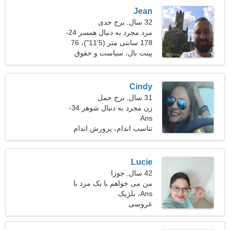
Jean
32 سال, برج جدی
مرد مجرد به دنبال همسر 24-
29
178 سانتی متر (5'11")، 76
کیلوگرم (167 پوند)
پینت بال، سیاست و حقوق
Cindy
31 سال, برج حمل
زن مجرد به دنبال شوهر 34-
Ans
39
تناسب اندام، پرورش اندام
Lucie
42 سال, جوزا
من می خواهم با یک مرد با
Ans، بلژیک
درایت آشنا شوم
عروسی