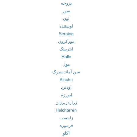
بروخه
نمور
لون
اوستنده
Seraing
موزکرون
ایتربیئک
Halle
مول
سن آماندسبرگ
Binche
اودنرد
ایورژم
ژراردزبرژان
Helchteren
زامست
فرموره
اکلو