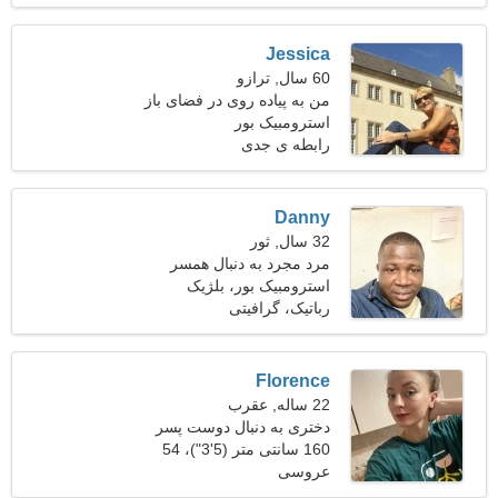
Jessica
60 سال, ترازو
من به پیاده روی در فضای باز
استرومبیک بور
و روانشناسی علاقه دارم
رابطه ی جدی
Danny
32 سال, ثور
مرد مجرد به دنبال همسر
استرومبیک بور، بلژیک
رباتیک، گرافیتی
Florence
22 ساله, عقرب
دختری به دنبال دوست پسر
23-34
160 سانتی متر (5'3")، 54
عروسی
کیلوگرم (119 پوند)