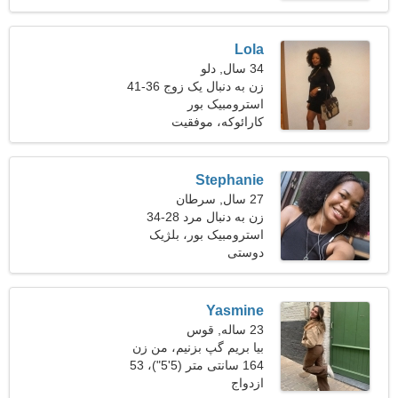
Lola
34 سال, دلو
زن به دنبال یک زوج 36-41
استرومبیک بور
کارائوکه، موفقیت
Stephanie
27 سال, سرطان
زن به دنبال مرد 28-34
استرومبیک بور، بلژیک
دوستی
Yasmine
23 ساله, قوس
بیا بریم گپ بزنیم، من زن
جذابی هستم
164 سانتی متر (5'5")، 53
ازدواج
کیلوگرم (116 پوند)