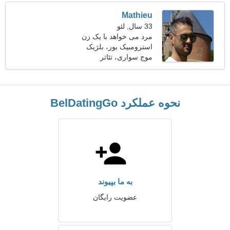
Mathieu
33 سال, لئو
مرد می خواهد با یک زن
ملاقات کند 23-31
استرومبیک بور، بلژیک
موج سواری، تئاتر
نحوه عملکرد BelDatingGo
به ما بپیوند
عضویت رایگان