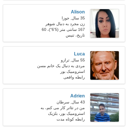
Alison
35 سال, جوزا
زن مجرد به دنبال شوهر
167 سانتی متر (5'6")، 60
کیلوگرم (132 پوند)
تاریخ، تنیس
Luca
55 سال, ترازو
مردی به دنبال یک خانم مسن
45-52
استرومبیک بور
رابطه واقعی
Adrien
43 سال, سرطان
من در تئاتر کار می کنم، به
استرومبیک بور، بلژیک
یک زن برازنده نیاز دارم
رابطه کوتاه مدت