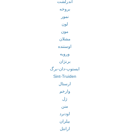
آندرلشت
بروخه
نمور
لون
مون
مشلان
اوستنده
ورویه
برنژان
ایستوپ-دان-برگ
Sint-Truiden
ارستال
وارخم
ژل
منن
اودنرد
بیلزان
ارانتل