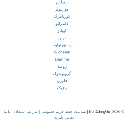
زودلژم
مورلنولز
کورتانبرگ
داندرلئو
اوبانژ
توئن
آود-تورنهاوت
Wichelen
Damme
ژومپه
گروبوندوک
فلورن
بلژیک
© 2026, BelDatingGo |
سیاست حفظ حریم خصوصی
|
شرایط استفاده
|
با ما
تماس بگیرید