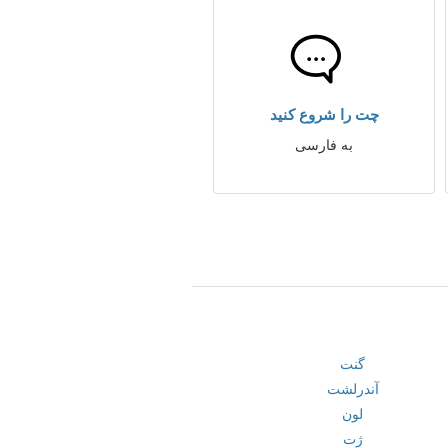
چت را شروع کنید
به فارسی
گنت
آندرلشت
لون
ژت