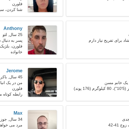
فلورن
شنا كردن، س
Anthony
25 سال, لئو
د برای تفریح نیاز دارم
پسر به دنبال
فلورن، بلژیک
خانواده
Jerome
45 سال, باکره
 یک خانم مسن
من در یک انبا
دارم
فلورن
رابطه کوتاه 
Max
34 سال, جوزا
ج 41-42
مرد می خواهد با