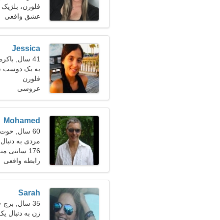
فلورن، بلژیک
عشق واقعی
Jessica
41 سال, باکره
به یک دوست شا
فلورن
عروسی
Mohamed
60 سال, حوت
مردی به دنبال
176 سانتی متر (5'10")، 80 کیلوگرم (176 پوند)
رابطه واقعی
Sarah
35 سال, برج جدی
زن به دنبال یک زو