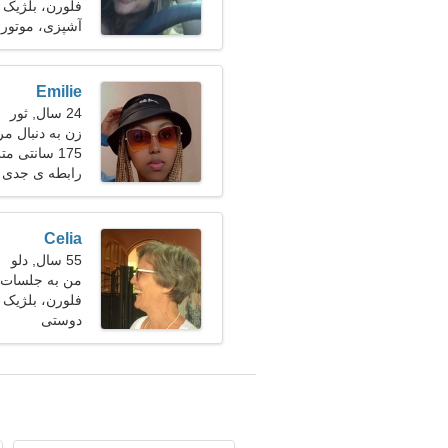
فلورن، بلژیک
آشپزی، موتور
Emilie
24 سال, ثور
زن به دنبال مرد 27-
175 سانتی متر (5'9")، 53 کیلوگرم (116 پوند)
رابطه ی جدی
Celia
55 سال, دلو
من به جلسات و 
فلورن، بلژیک
دوستی