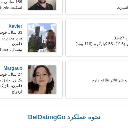
189 سانتی متر (6'3")، 78 کیلوگرم (171 پوند)
اسپرت
اسکیت های غ
Xavier
33 سال, قوس
31
مرد مجرد به دنب
فلورن
بیسبال، جت 
Margaux
27 سال, قوس
هنر تئاتر علاقه دارم
یک زن خلاق ب
فلورن، بلژیک
ازدواج
نحوه عملکرد BelDatingGo