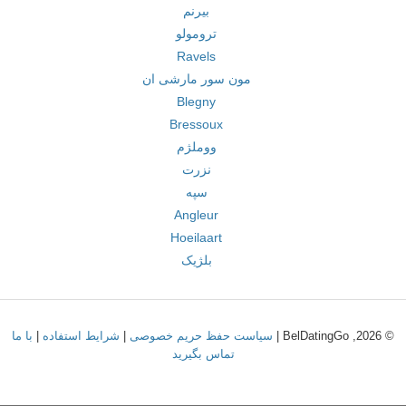
بیرنم
ترومولو
Ravels
مون سور مارشی ان
Blegny
Bressoux
ووملژم
نزرت
سپه
Angleur
Hoeilaart
بلژیک
© 2026, BelDatingGo |
سیاست حفظ حریم خصوصی
|
شرایط استفاده
|
با ما
تماس بگیرید