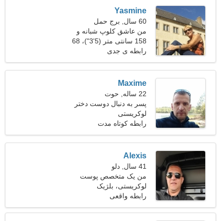
Yasmine
60 سال, برج حمل
من عاشق کلوپ شبانه و
مسافرت هستم
158 سانتی متر (5'3")، 68
کیلوگرم (149 پوند)
رابطه ی جدی
Maxime
22 ساله, حوت
پسر به دنبال دوست دختر
است 23-29
لوکریستی
رابطه کوتاه مدت
Alexis
41 سال, دلو
من یک متخصص پوست
لوکریستی، بلژیک
هستم، به یک خانم جذاب نیاز
دارم
رابطه واقعی