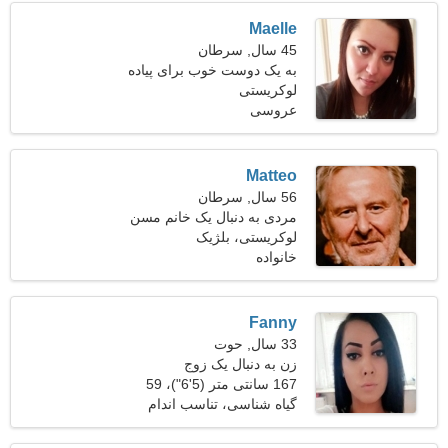
Maelle
45 سال, سرطان
به یک دوست خوب برای پیاده
لوکریستی
روی نیاز دارم
عروسی
Matteo
56 سال, سرطان
مردی به دنبال یک خانم مسن
45-54
لوکریستی، بلژیک
خانواده
Fanny
33 سال, حوت
زن به دنبال یک زوج
167 سانتی متر (5'6")، 59
کیلوگرم (130 پوند)
گیاه شناسی، تناسب اندام