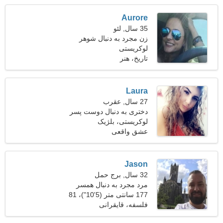
Aurore
35 سال, لئو
زن مجرد به دنبال شوهر
لوکریستی
تاریخ، هنر
Laura
27 سال, عقرب
دختری به دنبال دوست پسر
لوکریستی، بلژیک
عشق واقعی
Jason
32 سال, برج حمل
مرد مجرد به دنبال همسر
177 سانتی متر (5'10")، 81
کیلوگرم (178 پوند)
فلسفه، قایقرانی