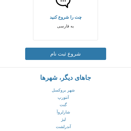
چت را شروع کنید
به فارسی
شروع ثبت نام
جاهای دیگر، شهرها
شهر بروکسل
آنتورپ
گنت
شارلروآ
لیژ
آندرلشت