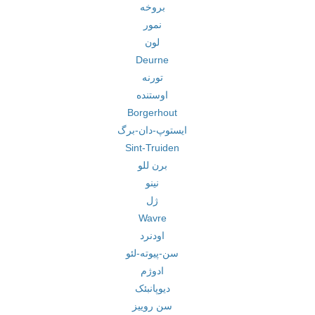
بروخه
نمور
لون
Deurne
تورنه
اوستنده
Borgerhout
ایستوپ-دان-برگ
Sint-Truiden
برن للو
نینو
ژل
Wavre
اودنرد
سن-پیوته-لئو
ادوژم
دیوپانبئک
سن روییز