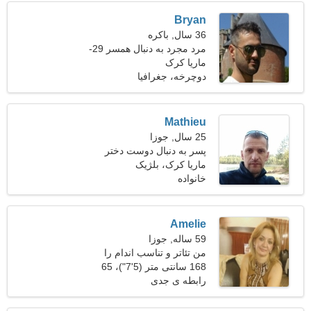
Bryan
36 سال, باکره
مرد مجرد به دنبال همسر 29-
31
ماریا کرک
دوچرخه، جغرافیا
Mathieu
25 سال, جوزا
پسر به دنبال دوست دختر
است 24-29
ماریا کرک، بلژیک
خانواده
Amelie
59 ساله, جوزا
من تئاتر و تناسب اندام را
ترجیح می دهم
168 سانتی متر (5'7")، 65
کیلوگرم (143 پوند)
رابطه ی جدی