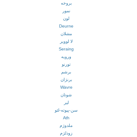
بروخه
نمور
لون
Deurne
مشلان
لا لوویر
Seraing
ورویه
تورنو
برشم
برنژان
Wavre
شوتان
لیر
سن-پیوته-لئو
Ath
ملدوژم
زودلژم