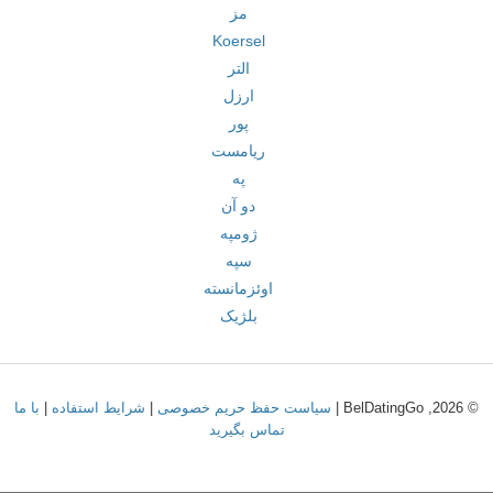
مز
Koersel
التر
ارزل
پور
ریامست
په
دو آن
ژومپه
سپه
اوئزمانسته
بلژیک
© 2026, BelDatingGo |
سیاست حفظ حریم خصوصی
|
شرایط استفاده
|
با ما
تماس بگیرید