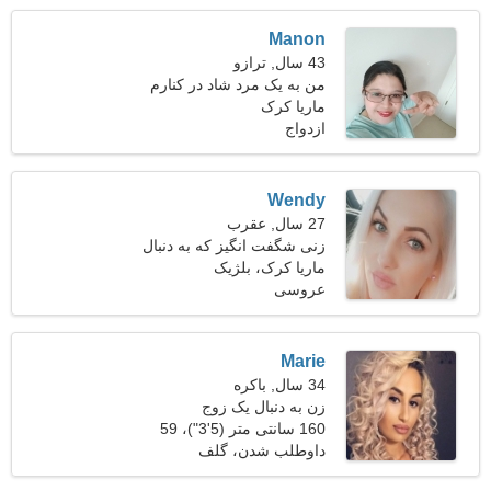
Manon
43 سال, ترازو
من به یک مرد شاد در کنارم
نیاز دارم
ماریا کرک
ازدواج
Wendy
27 سال, عقرب
زنی شگفت انگیز که به دنبال
ماریا کرک، بلژیک
یک رابطه واقعی است
عروسی
Marie
34 سال, باکره
زن به دنبال یک زوج
160 سانتی متر (5'3")، 59
کیلوگرم (130 پوند)
داوطلب شدن، گلف