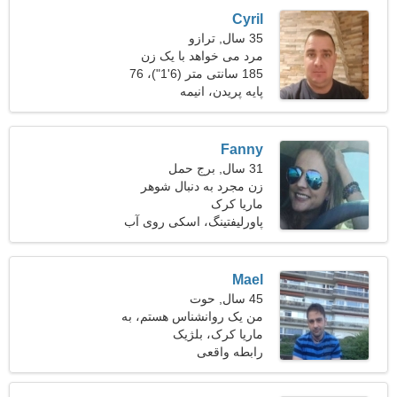
Cyril
35 سال, ترازو
مرد می خواهد با یک زن
ملاقات کند
185 سانتی متر (6'1")، 76
کیلوگرم (167 پوند)
پایه پریدن، انیمه
Fanny
31 سال, برج حمل
زن مجرد به دنبال شوهر
ماریا کرک
پاورلیفتینگ، اسکی روی آب
Mael
45 سال, حوت
من یک روانشناس هستم، به
ماریا کرک، بلژیک
یک زن جذاب نیاز دارم
رابطه واقعی