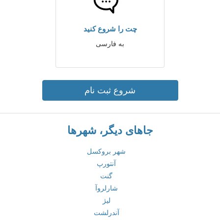
چت را شروع کنید
به فارسی
شروع ثبت نام
جاهای دیگر، شهرها
شهر بروکسل
آنتورپ
گنت
شارلروآ
لیژ
آندرلشت