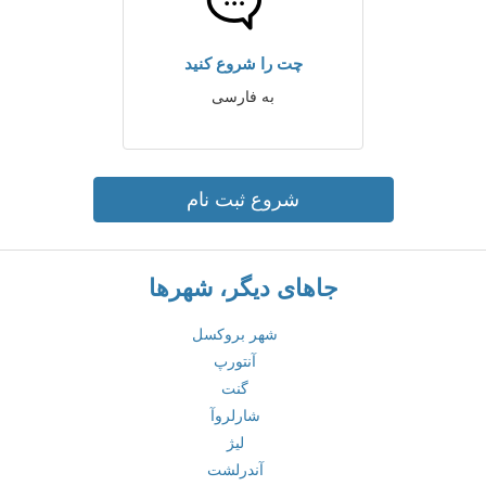
چت را شروع کنید
به فارسی
شروع ثبت نام
جاهای دیگر، شهرها
شهر بروکسل
آنتورپ
گنت
شارلروآ
لیژ
آندرلشت