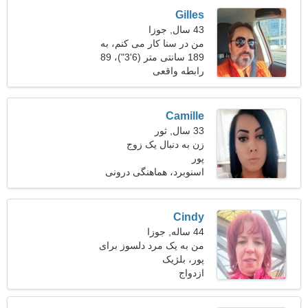
Gilles
43 سال, جوزا
من در سنا کار می کنم، به
یک زن رویاپرداز نیاز دارم
189 سانتی متر (6'3")، 89
کیلوگرم (196 پوند)
رابطه واقعی
Camille
33 سال, ثور
زن به دنبال یک زوج
پور
اسنوبرد، هماهنگی درونی
Cindy
44 ساله, جوزا
من به یک مرد دلسوز برای
پور، بلژیک
عاشقانه نیاز دارم
ازدواج