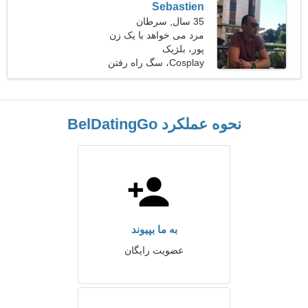
Sebastien
35 سال, سرطان
مرد می خواهد با یک زن
پور، بلژیک
ملاقات کند
Cosplay، سگ راه رفتن
نحوه عملکرد BelDatingGo
به ما بپیوند
عضویت رایگان