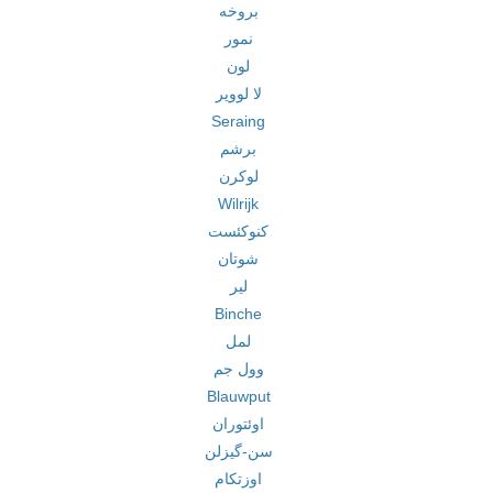
بروخه
نمور
لون
لا لوویر
Seraing
برشم
لوکرن
Wilrijk
کنوکئست
شوتان
لیر
Binche
لمل
وول جم
Blauwput
اوئتوران
سن-گیزلن
اوزتکام