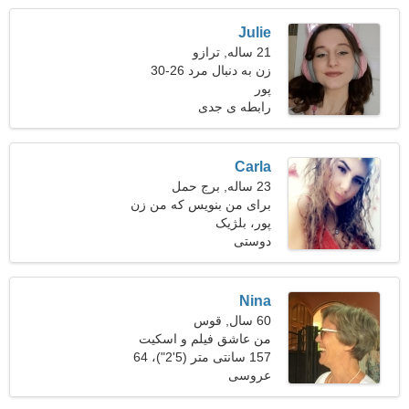
Julie
21 ساله, ترازو
زن به دنبال مرد 26-30
پور
رابطه ی جدی
Carla
23 ساله, برج حمل
برای من بنویس که من زن
پور، بلژیک
ماهری هستم
دوستی
Nina
60 سال, قوس
من عاشق فیلم و اسکیت
هستم
157 سانتی متر (5'2")، 64
عروسی
کیلوگرم (141 پوند)