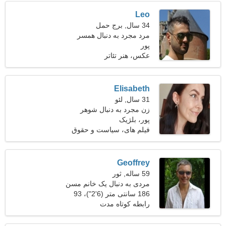
Leo
34 سال, برج حمل
مرد مجرد به دنبال همسر
پور
عکس، هنر تئاتر
Elisabeth
31 سال, لئو
زن مجرد به دنبال شوهر
پور، بلژیک
فیلم های، سیاست و حقوق
Geoffrey
59 ساله, ثور
مردی به دنبال یک خانم مسن
50-55
186 سانتی متر (6'2")، 93
کیلوگرم (205 پوند)
رابطه کوتاه مدت