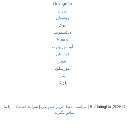
Grivegnée
بورنم
زونووان
لبوک
دیکسمویید
Heusy
آود-تورنهاوت
فرسیئن
نیوپر
مورسلود
مل
بلژیک
© 2026, BelDatingGo |
سیاست حفظ حریم خصوصی
|
شرایط استفاده
|
با ما
تماس بگیرید