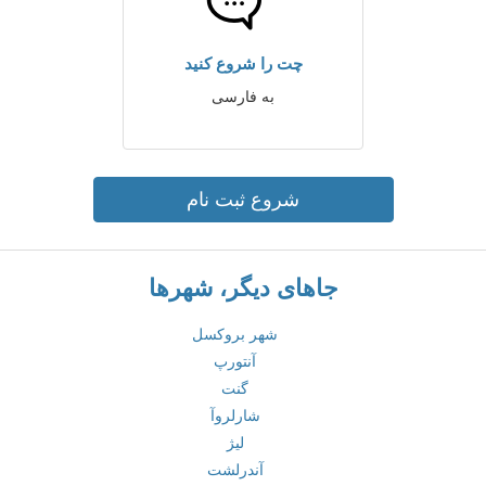
چت را شروع کنید
به فارسی
شروع ثبت نام
جاهای دیگر، شهرها
شهر بروکسل
آنتورپ
گنت
شارلروآ
لیژ
آندرلشت