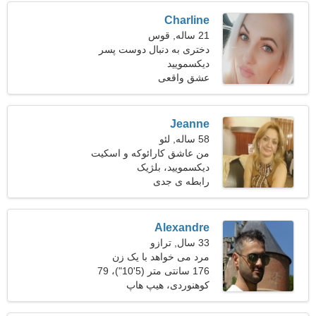
Charline
21 ساله, قوس
دختری به دنبال دوست پسر
27-30
دیکسمویید
عشق واقعی
Jeanne
58 ساله, لئو
من عاشق کارائوکه و اسکیت
بورد هستم
دیکسمویید، بلژیک
رابطه ی جدی
Alexandre
33 سال, ترازو
مرد می خواهد با یک زن
ملاقات کند 22-29
176 سانتی متر (5'10")، 79
کیلوگرم (174 پوند)
کوهنوردی، هیپ هاپ