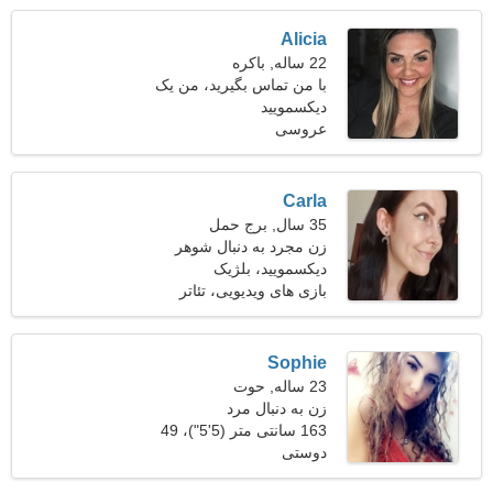
Alicia
22 ساله, باکره
با من تماس بگیرید، من یک
دیکسمویید
زن منحصر به فرد هستم
عروسی
Carla
35 سال, برج حمل
زن مجرد به دنبال شوهر
دیکسمویید، بلژیک
بازی های ویدیویی، تئاتر
Sophie
23 ساله, حوت
زن به دنبال مرد
163 سانتی متر (5'5")، 49
دوستی
کیلوگرم (108 پوند)