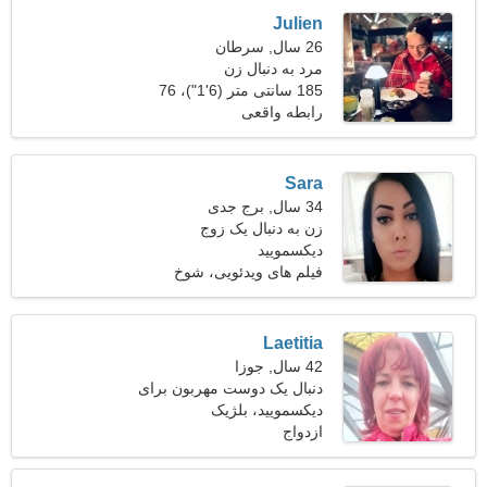
Julien
26 سال, سرطان
مرد به دنبال زن
185 سانتی متر (6'1")، 76
کیلوگرم (167 پوند)
رابطه واقعی
Sara
34 سال, برج جدی
زن به دنبال یک زوج
دیکسمویید
فیلم های ویدئویی، شوخ
طبعی
Laetitia
42 سال, جوزا
دنبال یک دوست مهربون برای
ملاقات هستم
دیکسمویید، بلژیک
ازدواج