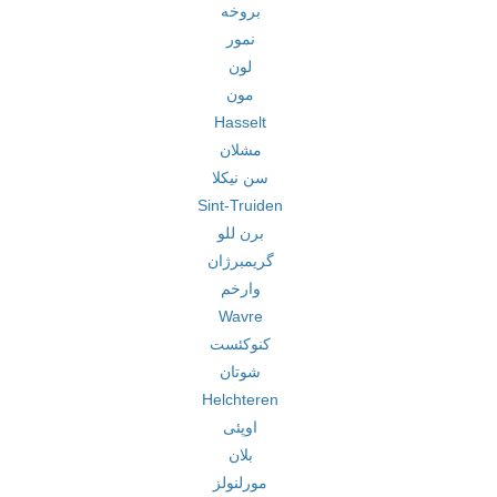
بروخه
نمور
لون
مون
Hasselt
مشلان
سن نیکلا
Sint-Truiden
برن للو
گریمبرژان
وارخم
Wavre
کنوکئست
شوتان
Helchteren
اوپئی
بلان
مورلنولز