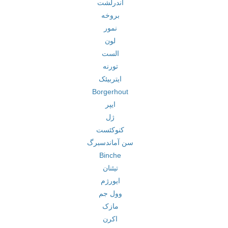
آندرلشت
بروخه
نمور
لون
الست
تورنه
ایتربیئک
Borgerhout
ایپر
ژل
کنوکئست
سن آماندسبرگ
Binche
تیئنان
ایورژم
وول جم
مازک
اکرن