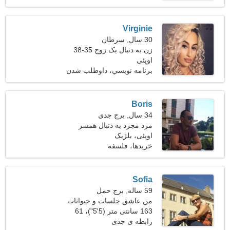
Virginie
30 سال, سرطان
زن به دنبال یک زوج 35-38
اوپئی
برنامه نويسي، داوطلب شدن
Boris
34 سال, برج جدی
مرد مجرد به دنبال همسر
اوپئی، بلژیک
خریدها، فلسفه
Sofia
59 ساله, برج حمل
من عاشق جلسات و حیوانات
خانگی هستم
163 سانتی متر (5'5")، 61
کیلوگرم (134 پوند)
رابطه ی جدی