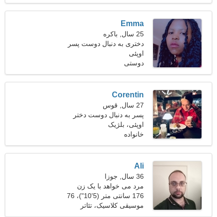
Emma
25 سال, باکره
دختری به دنبال دوست پسر
27-35
اوپئی
دوستی
Corentin
27 سال, قوس
پسر به دنبال دوست دختر
است
اوپئی، بلژیک
خانواده
Ali
36 سال, جوزا
مرد می خواهد با یک زن
ملاقات کند 29-34
176 سانتی متر (5'10")، 76
کیلوگرم (167 پوند)
موسیقی کلاسیک، تئاتر