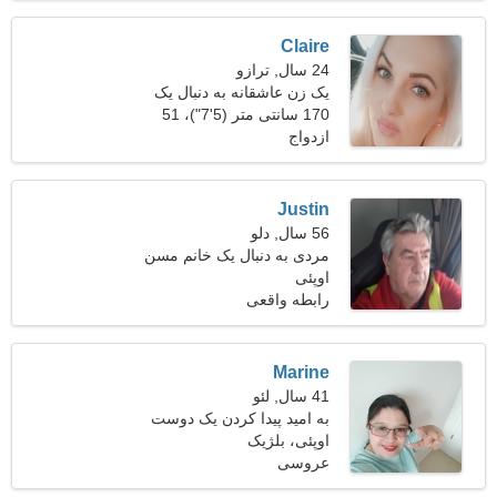
Claire
24 سال, ترازو
یک زن عاشقانه به دنبال یک
رابطه پرشور است
170 سانتی متر (5'7")، 51
ازدواج
کیلوگرم (112 پوند)
Justin
56 سال, دلو
مردی به دنبال یک خانم مسن
46-54
اوپئی
رابطه واقعی
Marine
41 سال, لئو
به امید پیدا کردن یک دوست
مهربان
اوپئی، بلژیک
عروسی