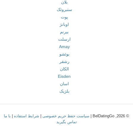
بلان
ستبروئک
پوت
اوبانژ
بیرنم
ارسلت
Amay
بوئشو
رشفر
الکان
Eisden
اسان
بلژیک
© 2026, BelDatingGo |
سیاست حفظ حریم خصوصی
|
شرایط استفاده
|
با ما
تماس بگیرید