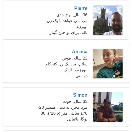
Pierre
36 سال, برج جدی
مرد می خواهد با یک زن
ایورژم
ملاقات کند
باله، برای نواختن گیتار
Anissa
22 ساله, قوس
سلام، من یک زن کنجکاو
هستم
ایورژم، بلژیک
دوستی
Simon
33 سال, حوت
مرد مجرد به دنبال همسر 23-
31
176 سانتی متر (5'10")، 80
کیلوگرم (176 پوند)
یوگا، باغبانی