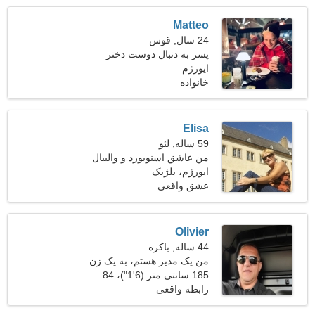
Matteo
24 سال, قوس
پسر به دنبال دوست دختر
است
ایورژم
خانواده
Elisa
59 ساله, لئو
من عاشق اسنوبورد و والیبال
هستم
ایورژم، بلژیک
عشق واقعی
Olivier
44 ساله, باکره
من یک مدیر هستم، به یک زن
خجالتی نیاز دارم
185 سانتی متر (6'1")، 84
کیلوگرم (185 پوند)
رابطه واقعی