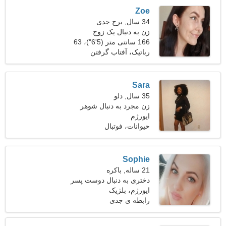
Zoe
34 سال, برج جدی
زن به دنبال یک زوج
166 سانتی متر (5'6")، 63
کیلوگرم (138 پوند)
رباتیک، آفتاب گرفتن
Sara
35 سال, دلو
زن مجرد به دنبال شوهر
ایورژم
حیوانات، فوتبال
Sophie
21 ساله, باکره
دختری به دنبال دوست پسر
22-28
ایورژم، بلژیک
رابطه ی جدی