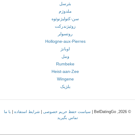
بئرسل
ملدوژم
سن-کتولیژنوئوه
زوئیژندرکت
روتسولر
Hollogne-aux-Pierres
اوبانژ
ومل
Rumbeke
Heist-aan-Zee
Wingene
بلژیک
© 2026, BelDatingGo |
سیاست حفظ حریم خصوصی
|
شرایط استفاده
|
با ما
تماس بگیرید