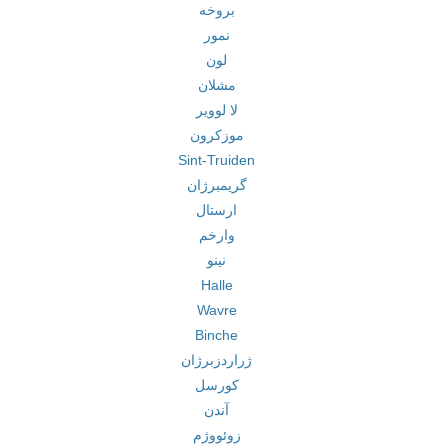
بروخه
نمور
لون
مشلان
لا لوویر
موزکرون
Sint-Truiden
گریمبرژان
ارستال
وارخم
نینو
Halle
Wavre
Binche
ژراردزبرژان
کورسل
آندن
زوئووژم