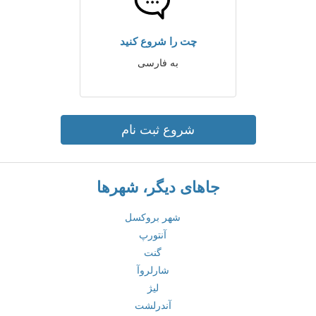
چت را شروع کنید
به فارسی
شروع ثبت نام
جاهای دیگر، شهرها
شهر بروکسل
آنتورپ
گنت
شارلروآ
لیژ
آندرلشت