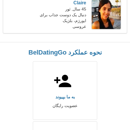
Claire
45 سال, ثور
دنبال یک دوست جذاب برای
ایورژم، بلژیک
سفر با هم هستم
عروسی
نحوه عملکرد BelDatingGo
به ما بپیوند
عضویت رایگان