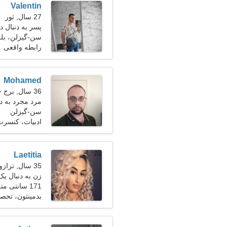
Valentin
27 سال, ثور
پسر به دنبال
سن-گیزلن، بل
رابطه واقعی
Mohamed
36 سال, برج حمل
مرد مجرد به دنبا
سن-گیزلن
ادبیات، کنسرت
Laetitia
35 سال, ترازو
زن به دنبال یک
171 سانتی متر (5'8")، 57 کیلوگرم (125 پوند)
بدمینتون، تحصی