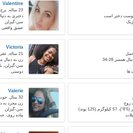
Valentine
23 ساله, برج جدی
 دوست دختر است
دختری به دنبال 
ژیک
سن-گیزلن
عشق واقعی
Victoria
21 ساله, عقرب
ل همسر 28-34
زن به دنبال مرد 26
سن-گیزلن، بل
 ها
دوستی
Valerie
32 سال, حوت
 زوج
زن مجرد به د
سن-گیزلن
لات
پیاده روی، ج