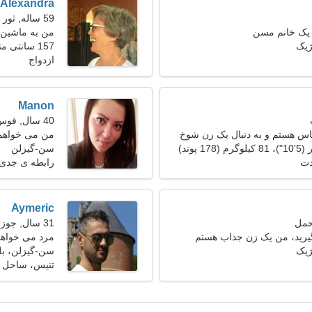
Alexandra
59 ساله, ثور
 یک خانم مسن
من به ماشین 
ژیک
157 سانتی متر (5'2")، 67 کیلوگرم (147 پوند)
ازدواج
Manon
40 سال, قوس
س هستم و به دنبال یک زن شوخ
من می خواهم 
سن-گیزلن
دت
رابطه ی جدی
Aymeric
31 سال, جوزا
یرید، من یک زن جذاب هستم
مرد می خواهد 
ژیک
سن-گیزلن، بل
تنیس، ساحل د