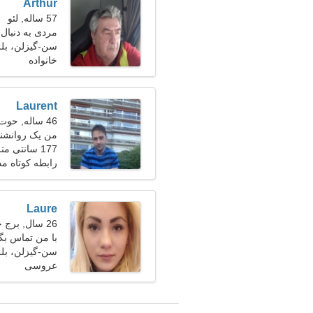
Arthur
57 ساله, لئو
مردی به دنبال
سن-گیزلن، بل
خانواده
Laurent
46 ساله, حوت
من یک روانشنا
177 سانتی متر (5'10")، 81 کیلوگرم (178 پوند)
طبع هستم
رابطه کوتاه م
Laure
26 سال, برج حمل
با من تماس بگ
سن-گیزلن، بل
عروسی