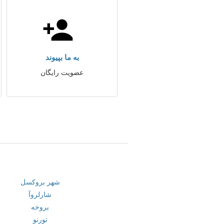
به ما بپیوند
عضویت رایگان
شهر بروکسل
شارلروآ
بروخه
تورنو