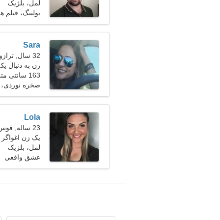
لمل، بلژیک
بولینگ، فیلم ه
Sara
32 سال, ترازو
زن به دنبال یک
163 سانتی متر (5'5")، 56 کیلوگرم (123 پوند)
صخره نوردی،
Lola
23 ساله, قوس
یک زن اغواگر 
لمل، بلژیک
عشق واقعی