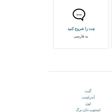
چت را شروع کنید
به فارسی
گنت
آندرلشت
لون
ایستوپ-دان-برگ