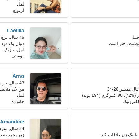
لمل
هستم
ازدواج
Laetitia
45 سال, برج حمل
 دوست دختر است
دنبال یک فرد
لمل، بلژیک
دوستی
Arno
43 سال, حوت
ل همسر 28-34
من یک متخصص
لمل
سلیقه نیاز دار
کترونیک
خانواده
Amandine
34 سال, سرطان
با یک زن ملاقات کند
زن مجرد به دنبا