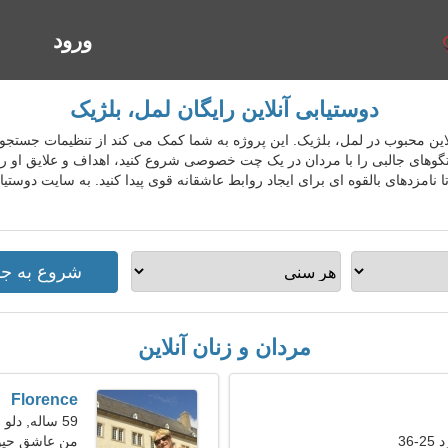
ورود
ا
دوستیابی آنلاین رایگان لمل، بلژیک
یابی آنلاین محبوب در لمل، بلژیک. این پروژه به شما کمک می کند از تنظیمات جست
فتگوهای جالبی را با مردان در یک چت خصوصی شروع کنید، اهداف و علایق او را د
نامزدهای بالقوه ای برای ایجاد روابط عاشقانه قوی پیدا کنید. به سایت دوستی
مردان و زنان آنلاین
Florence
59 ساله, دلو
36
من عاشق حیوا