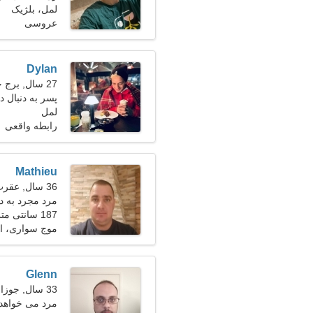
لمل، بلژیک
عروسی
Dylan
27 سال, برج حمل
پسر به دنبال
لمل
رابطه واقعی
Mathieu
36 سال, عقرب
مرد مجرد به دنبا
187 سانتی متر (6'2")، 88 کیلوگرم (194 پوند)
موج سواری، ال
Glenn
33 سال, جوزا
مرد می خواهد 