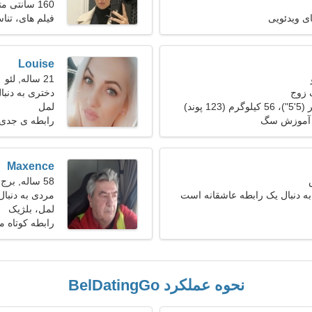
160 سانتی متر (5'3")، 61 کیلوگرم (134 پوند)
ای ویدئویی
فیلم های، تنا
Louise
21 ساله, لئو
 زوج
دختری به دنب
لمل
 آموزش سگ
رابطه ی جدی
Maxence
58 ساله, برج جدی
به دنبال یک رابطه عاشقانه است
مردی به دنبال ی
لمل، بلژیک
رابطه کوتاه 
نحوه عملکرد BelDatingGo