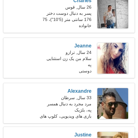
Charles
26 سال, قوس
پسر به دنبال دوست دختر
است
176 سانتی متر (5'10")، 75
خانواده
کیلوگرم (165 پوند)
Jeanne
24 سال, ترازو
سلام من یک زن استثنایی
په
هستم
دوستی
Alexandre
33 سال, سرطان
مرد مجرد به دنبال همسر
په، بلژیک
بازی های ویدیویی، کلوپ های
شبانه
Justine