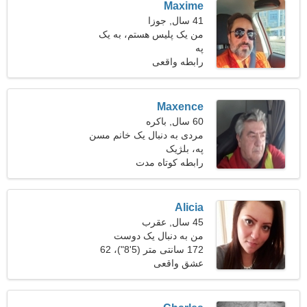
Maxime
41 سال, جوزا
من یک پلیس هستم، به یک
په
زن بامزه نیاز دارم
رابطه واقعی
Maxence
60 سال, باکره
مردی به دنبال یک خانم مسن
په، بلژیک
رابطه کوتاه مدت
Alicia
45 سال, عقرب
من به دنبال یک دوست
172 سانتی متر (5'8")، 62
سرسخت هستم که با هم به
کیلوگرم (136 پوند)
عشق واقعی
کمپینگ برویم