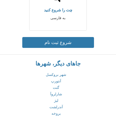
چت را شروع کنید
به فارسی
شروع ثبت نام
جاهای دیگر، شهرها
شهر بروکسل
آنتورپ
گنت
شارلروآ
لیژ
آندرلشت
بروخه