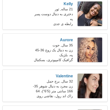
Kelly
21 ساله, ثور
دختری به دنبال دوست پسر
په
رابطه ی جدی
Aurore
35 سال, حوت
زن به دنبال یک زوج 36-45
په، بلژیک
گرافیک کامپیوتری، بسکتبال
Valentine
32 سال, برج حمل
زن مجرد به دنبال شوهر 35-
39
166 سانتی متر (5'6")، 64
کیلوگرم (141 پوند)
راک اند رول، نقاشی روی
بدن