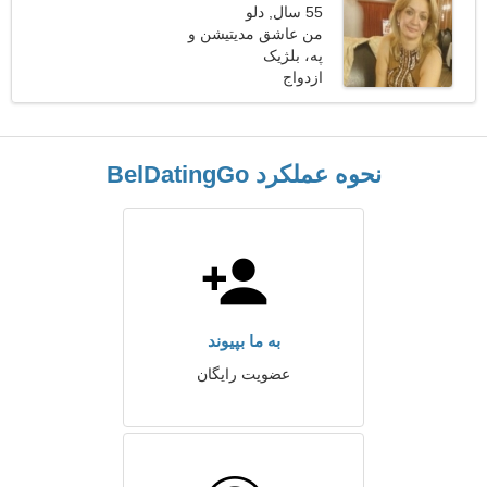
55 سال, دلو
من عاشق مدیتیشن و
په، بلژیک
کنسرت هستم
ازدواج
نحوه عملکرد BelDatingGo
به ما بپیوند
عضویت رایگان