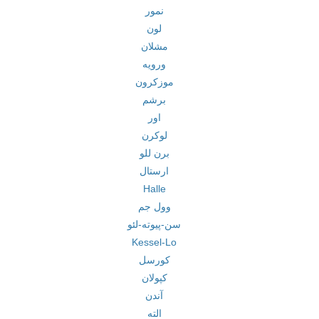
نمور
لون
مشلان
ورویه
موزکرون
برشم
اور
لوکرن
برن للو
ارستال
Halle
وول جم
سن-پیوته-لئو
Kessel-Lo
کورسل
کپولان
آندن
الته