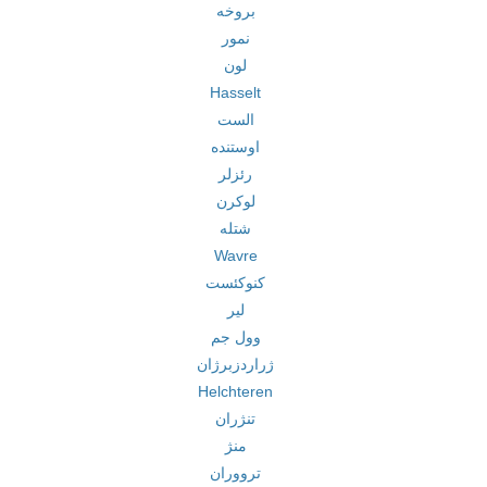
بروخه
نمور
لون
Hasselt
الست
اوستنده
رئزلر
لوکرن
شتله
Wavre
کنوکئست
لیر
وول جم
ژراردزبرژان
Helchteren
تنژران
منژ
ترووران