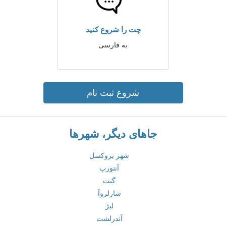
چت را شروع کنید
به فارسی
شروع ثبت نام
جاهای دیگر، شهرها
شهر بروکسل
آنتورپ
گنت
شارلروآ
لیژ
آندرلشت