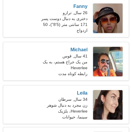
Fanny
26 سال, ترازو
دختری به دنبال دوست پسر
29-37
171 سانتی متر (5'8")، 50
ازدواج
کیلوگرم (110 پوند)
Michael
41 سال, قوس
من یک جراح هستم، به یک
Heverlee
زن شوخ نیاز دارم
رابطه کوتاه مدت
Leila
34 سال, سرطان
زن مجرد به دنبال شوهر
Heverlee، بلژیک
سینما، حیوانات