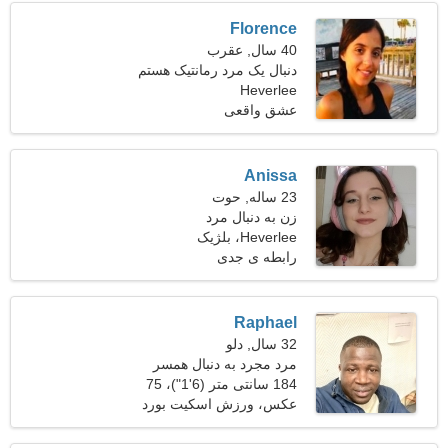
Florence
40 سال, عقرب
دنبال یک مرد رمانتیک هستم
Heverlee
که با هم اسکی کنیم
عشق واقعی
Anissa
23 ساله, حوت
زن به دنبال مرد
Heverlee، بلژیک
رابطه ی جدی
Raphael
32 سال, دلو
مرد مجرد به دنبال همسر
184 سانتی متر (6'1")، 75
کیلوگرم (165 پوند)
عکس، ورزش اسکیت بورد