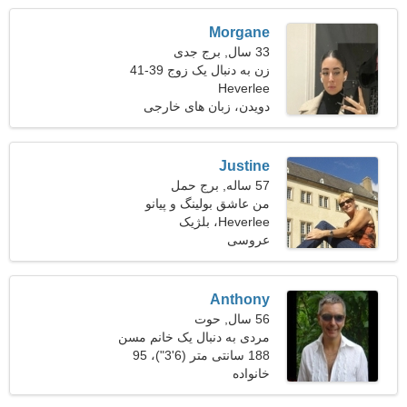
Morgane
33 سال, برج جدی
زن به دنبال یک زوج 39-41
Heverlee
دویدن، زبان های خارجی
Justine
57 ساله, برج حمل
من عاشق بولینگ و پیانو
هستم
Heverlee، بلژیک
عروسی
Anthony
56 سال, حوت
مردی به دنبال یک خانم مسن
47-52
188 سانتی متر (6'3")، 95
خانواده
کیلوگرم (209 پوند)