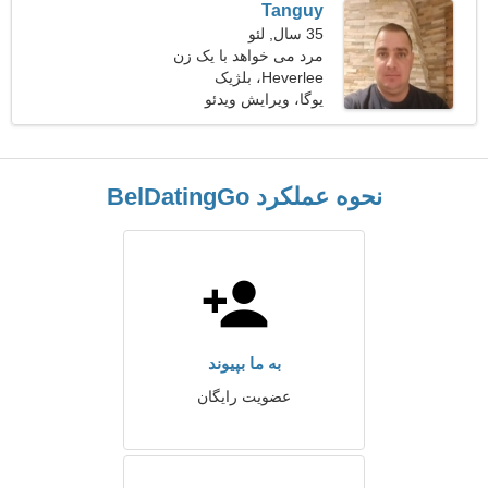
Tanguy
35 سال, لئو
مرد می خواهد با یک زن
Heverlee، بلژیک
ملاقات کند
یوگا، ویرایش ویدئو
نحوه عملکرد BelDatingGo
به ما بپیوند
عضویت رایگان