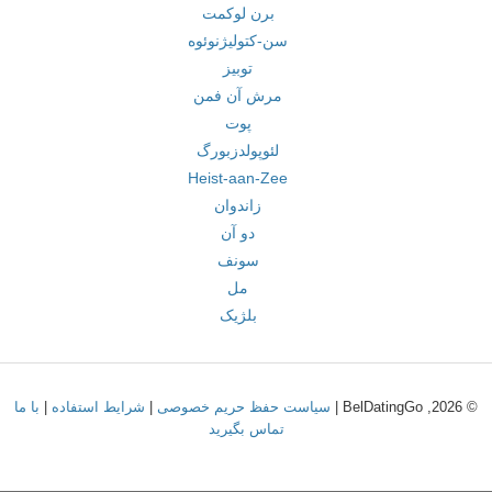
برن لوکمت
سن-کتولیژنوئوه
توبیز
مرش آن فمن
پوت
لئوپولدزبورگ
Heist-aan-Zee
زاندوان
دو آن
سونف
مل
بلژیک
© 2026, BelDatingGo |
سیاست حفظ حریم خصوصی
|
شرایط استفاده
|
با ما
تماس بگیرید