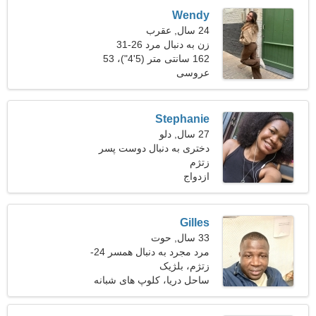
Wendy
24 سال, عقرب
زن به دنبال مرد 26-31
162 سانتی متر (5'4")، 53
عروسی
کیلوگرم (116 پوند)
Stephanie
27 سال, دلو
دختری به دنبال دوست پسر
زتژم
ازدواج
Gilles
33 سال, حوت
مرد مجرد به دنبال همسر 24-
28
زتژم، بلژیک
ساحل دریا، کلوپ های شبانه