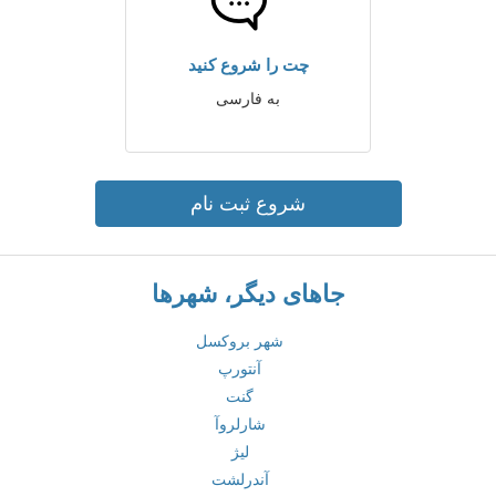
چت را شروع کنید
به فارسی
شروع ثبت نام
جاهای دیگر، شهرها
شهر بروکسل
آنتورپ
گنت
شارلروآ
لیژ
آندرلشت