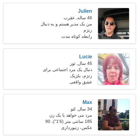
Julien
46 ساله, عقرب
من یک مدیر هستم و به دنبال
زتژم
یک زن زیبا هستم
رابطه کوتاه مدت
Lucie
45 سال, ثور
دنبال یک مرد اجتماعی برای
زتژم، بلژیک
زندگی هستم
عشق واقعی
Max
34 سال, لئو
مرد می خواهد با یک زن
ملاقات کند
185 سانتی متر (6'1")، 90
کیلوگرم (198 پوند)
عکس، زنبورداری