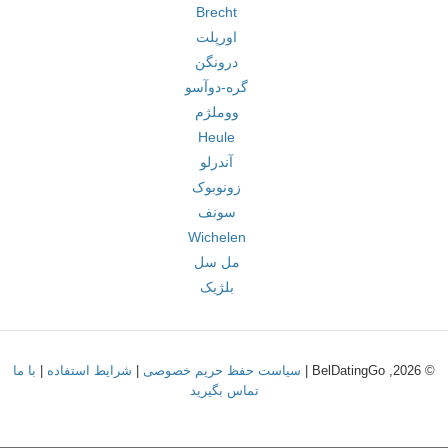
Brecht
اورپلت
درونگن
گره-دوآسو
ووملژم
Heule
آندرلو
زونوبوک
سونف
Wichelen
مل سل
بلژیک
© 2026, BelDatingGo |
سیاست حفظ حریم خصوصی
|
شرایط استفاده
|
با ما
تماس بگیرید