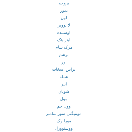
بروخه
نمور
لون
لا لوویر
اوستنده
ایتربیئک
مرک سام
برشم
اور
براس اسخات
شتله
ایپر
شوتان
مول
وول جم
مونتیگنی سور سامبر
مورلبوک
ووستووزل