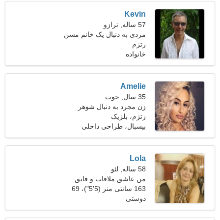
Kevin
57 ساله, ترازو
مردی به دنبال یک خانم مسن
زتژم
خانواده
Amelie
35 سال, حوت
زن مجرد به دنبال شوهر
زتژم، بلژیک
بیسبال، طراحی داخلی
Lola
58 ساله, لئو
من عاشق ملاقات و قایق
سواری هستم
163 سانتی متر (5'5")، 69
دوستی
کیلوگرم (152 پوند)