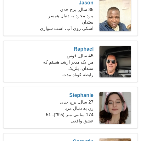
Jason
35 سال, برج جدی
مرد مجرد به دنبال همسر
ستدان
اسکی روی آب، اسب سواری
Raphael
45 سال, قوس
من یک مدیر ارشد هستم که
ستدان، بلژیک
به دنبال یک زن احساسی
هستم
رابطه کوتاه مدت
Stephanie
27 سال, برج جدی
زن به دنبال مرد
174 سانتی متر (5'9")، 51
کیلوگرم (112 پوند)
عشق واقعی