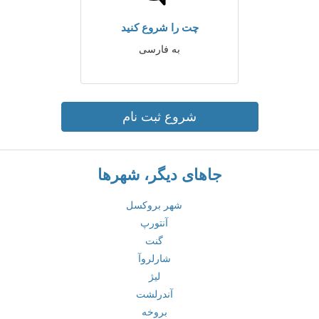
چت را شروع کنید
به فارسی
شروع ثبت نام
جاهای دیگر، شهرها
شهر بروکسل
آنتورپ
گنت
شارلروآ
لیژ
آندرلشت
بروخه