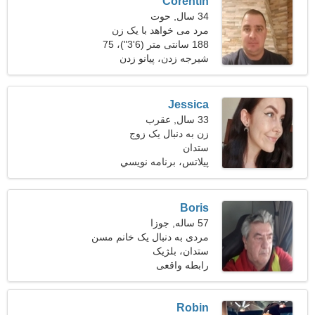
Corentin
34 سال, حوت
مرد می خواهد با یک زن
ملاقات کند
188 سانتی متر (6'3")، 75
کیلوگرم (165 پوند)
شیرجه زدن، پیانو زدن
Jessica
33 سال, عقرب
زن به دنبال یک زوج
ستدان
پیلاتس، برنامه نويسي
Boris
57 ساله, جوزا
مردی به دنبال یک خانم مسن
ستدان، بلژیک
رابطه واقعی
Robin