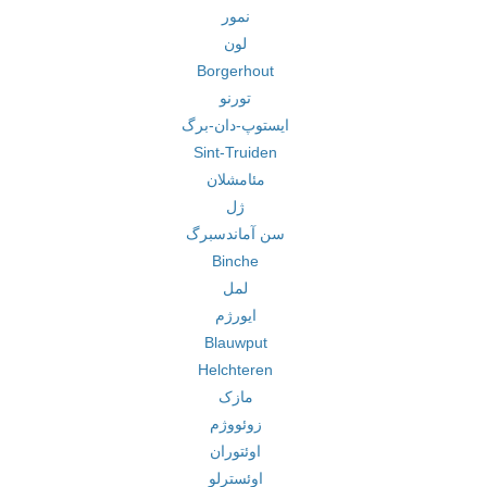
نمور
لون
Borgerhout
تورنو
ایستوپ-دان-برگ
Sint-Truiden
مئامشلان
ژل
سن آماندسبرگ
Binche
لمل
ایورژم
Blauwput
Helchteren
مازک
زوئووژم
اوئتوران
اوئسترلو