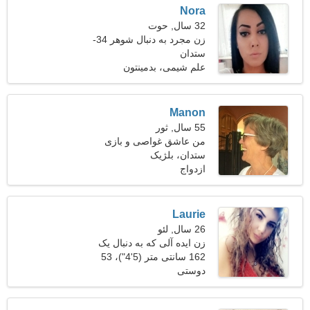
Nora
32 سال, حوت
زن مجرد به دنبال شوهر 34-
40
ستدان
علم شیمی، بدمینتون
Manon
55 سال, ثور
من عاشق غواصی و بازی
ستدان، بلژیک
های ویدیویی هستم
ازدواج
Laurie
26 سال, لئو
زن ایده آلی که به دنبال یک
رابطه پرشور است
162 سانتی متر (5'4")، 53
دوستی
کیلوگرم (116 پوند)