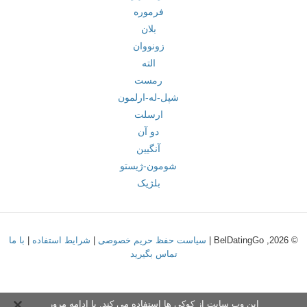
فرموره
بلان
زونووان
الته
رمست
شپل-له-ارلمون
ارسلت
دو آن
آنگیین
شومون-ژیستو
بلژیک
© 2026, BelDatingGo |
سیاست حفظ حریم خصوصی
|
شرایط استفاده
|
با ما
تماس بگیرید
این وب سایت از کوکی ها استفاده می کند. با ادامه مرور