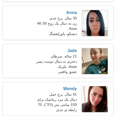
Anna
35 سال, برج جدی
زن به دنبال یک زوج 39-46
Asse
دیسکو، پاورلیفتینگ
Jade
21 ساله, سرطان
دختری به دنبال دوست پسر
22-32
Asse، بلژیک
عشق واقعی
Wendy
41 سال, برج حمل
دنبال یک مرد رمانتیک برای
کمپینگ هستم
159 سانتی متر (5'3")، 70
کیلوگرم (154 پوند)
رابطه ی جدی