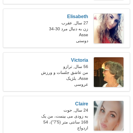
Elisabeth
27 سال, عقرب
زن به دنبال مرد 30-34
Asse
دوستی
Victoria
56 سال, ترازو
من عاشق جلسات و ورزش
Asse، بلژیک
هستم
عروسی
Claire
24 سال, حوت
به زودی می بینمت، من یک
زن عالی هستم
168 سانتی متر (5'7")، 54
ازدواج
کیلوگرم (119 پوند)