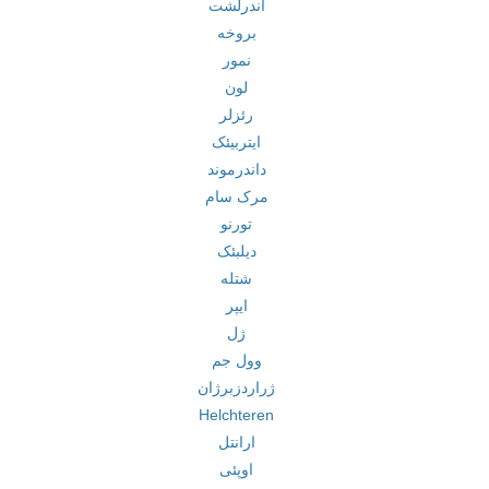
آندرلشت
بروخه
نمور
لون
رئزلر
ایتربیئک
داندرموند
مرک سام
تورنو
دیلبئک
شتله
ایپر
ژل
وول جم
ژراردزبرژان
Helchteren
ارانتل
اوپئی