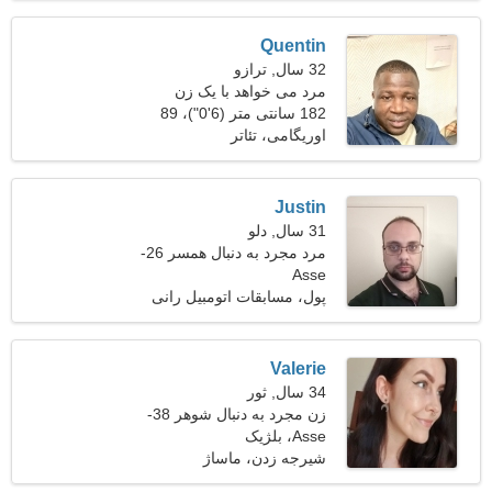
Quentin
32 سال, ترازو
مرد می خواهد با یک زن
ملاقات کند
182 سانتی متر (6'0")، 89
کیلوگرم (196 پوند)
اوریگامی، تئاتر
Justin
31 سال, دلو
مرد مجرد به دنبال همسر 26-
Asse
31
پول، مسابقات اتومبیل رانی
Valerie
34 سال, ثور
زن مجرد به دنبال شوهر 38-
41
Asse، بلژیک
شیرجه زدن، ماساژ