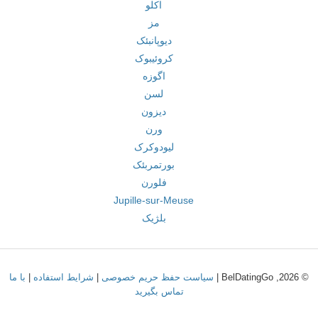
اکلو
مز
دیوپانبئک
کروئیبوک
اگوزه
لسن
دیزون
ورن
لیودوکرک
بورتمربئک
فلورن
Jupille-sur-Meuse
بلژیک
© 2026, BelDatingGo |
سیاست حفظ حریم خصوصی
|
شرایط استفاده
|
با ما
تماس بگیرید